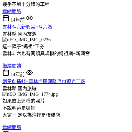
幾乎不到十分鐘的車程
繼續閱讀
14年前
雲林斗六新興宮~斗六媽
雲林縣
國內旅遊
這一陣子“媽祖”正夯
雲林斗六也有間頗具規模的媽祖廟~新興宮
繼續閱讀
14年前
創意創造錢~雲林虎尾興隆毛巾觀光工廠
雲林縣
國內旅遊
如果放上這樣的照片
不說明這是哪裡
大家一 定以為這裡是蛋糕店
繼續閱讀