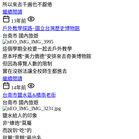
所以來去千遍也不厭倦
繼續閱讀
13年前
戶外教學探路~國立台灣歷史博物館
台南市
國內旅遊
這個學期全校要一起去戶外教學
原本呼應“美力僑德”安排來去奇美博物館
但因為導覽人數的限制
實在沒辦法讓全校師生都進去
繼續閱讀
14年前
台南市鹽水區&橋南老街
台南市
國內旅遊
鹽水給人的印象
非“蜂炮”莫屬
而說到“吃”的
就屬“意麵”最出名