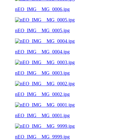
nEO_IMG__MG_0006.jpg
nEO_IMG__MG_0005.jpg
nEO_IMG__MG_0004.jpg
nEO_IMG__MG_0003.jpg
nEO_IMG__MG_0002.jpg
nEO_IMG__MG_0001.jpg
nEO_IMG__MG_9999.jpg