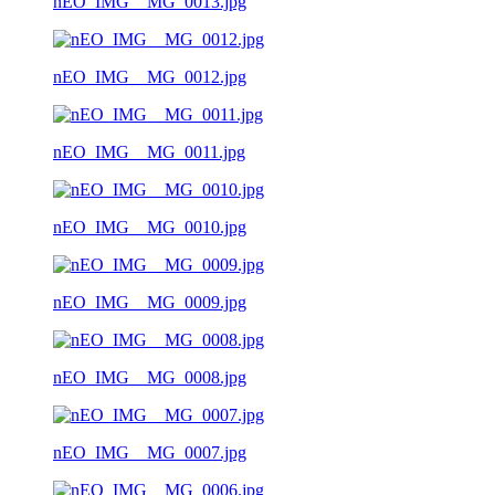
nEO_IMG__MG_0013.jpg
nEO_IMG__MG_0012.jpg
nEO_IMG__MG_0011.jpg
nEO_IMG__MG_0010.jpg
nEO_IMG__MG_0009.jpg
nEO_IMG__MG_0008.jpg
nEO_IMG__MG_0007.jpg