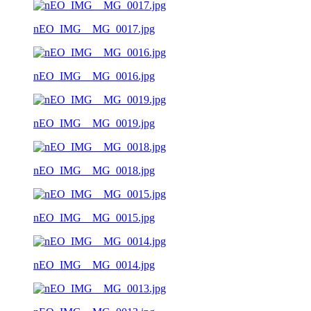
nEO_IMG__MG_0017.jpg
nEO_IMG__MG_0016.jpg
nEO_IMG__MG_0019.jpg
nEO_IMG__MG_0018.jpg
nEO_IMG__MG_0015.jpg
nEO_IMG__MG_0014.jpg