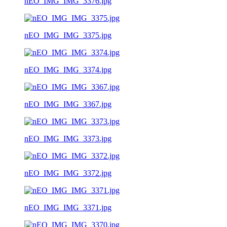
nEO_IMG_IMG_3376.jpg
nEO_IMG_IMG_3375.jpg
nEO_IMG_IMG_3374.jpg
nEO_IMG_IMG_3367.jpg
nEO_IMG_IMG_3373.jpg
nEO_IMG_IMG_3372.jpg
nEO_IMG_IMG_3371.jpg