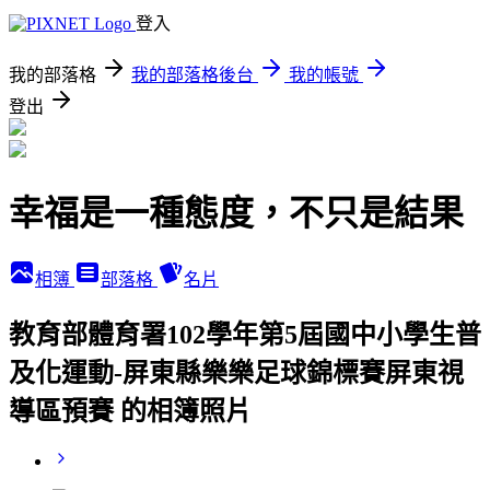
登入
我的部落格
我的部落格後台
我的帳號
登出
幸福是一種態度，不只是結果
相簿
部落格
名片
教育部體育署102學年第5屆國中小學生普
及化運動-屏東縣樂樂足球錦標賽屏東視
導區預賽 的相簿照片