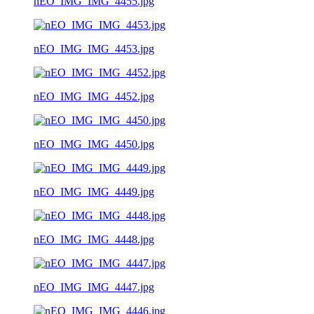
nEO_IMG_IMG_4455.jpg
nEO_IMG_IMG_4453.jpg
nEO_IMG_IMG_4452.jpg
nEO_IMG_IMG_4450.jpg
nEO_IMG_IMG_4449.jpg
nEO_IMG_IMG_4448.jpg
nEO_IMG_IMG_4447.jpg