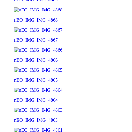
nEO_IMG_IMG_4868
nEO_IMG_IMG_4867
nEO_IMG_IMG_4866
nEO_IMG_IMG_4865
nEO_IMG_IMG_4864
nEO_IMG_IMG_4863