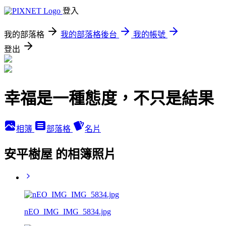
登入
我的部落格
我的部落格後台
我的帳號
登出
幸福是一種態度，不只是結果
相簿
部落格
名片
安平樹屋 的相簿照片
nEO_IMG_IMG_5834.jpg